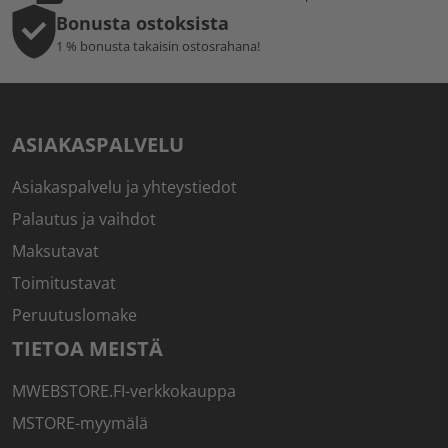
Bonusta ostoksista
1 % bonusta takaisin ostosrahana!
ASIAKASPALVELU
Asiakaspalvelu ja yhteystiedot
Palautus ja vaihdot
Maksutavat
Toimitustavat
Peruutuslomake
TIETOA MEISTÄ
MWEBSTORE.FI-verkkokauppa
MSTORE-myymälä