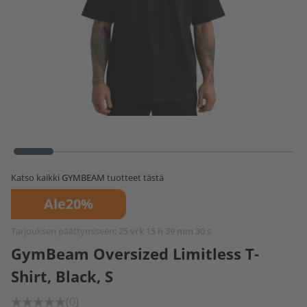
Katso kaikki
GYMBEAM
tuotteet tästä
Ale
20%
Tarjouksen päättymiseen:
25 vrk 15 h 39 min 29 s
GymBeam Oversized Limitless T-
Shirt, Black, S
(0)