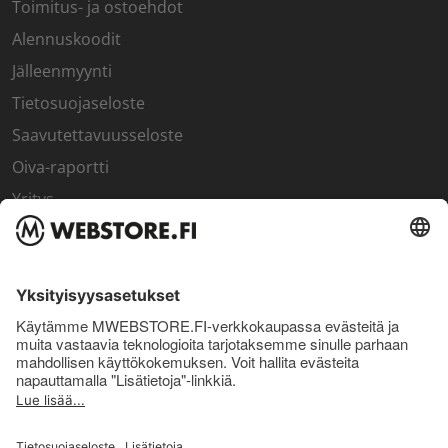
Toimitus- ja ostoehdot
Alennuskoodit
Jälleenmyynti
Tietosuojaseloste
Saavutettavuusseloste
Oiva-raportti
Yritys
SISÄPIIRI
Rekisteröidy kanta-asiakkaaksi
Sisäpiirin bonusohjelma
Uutiskirje
Uutiset ja artikkelit