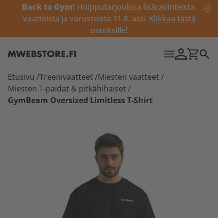
Back to Gym!
Huipputarjouksia lisäravinteista,
vaatteista ja varusteista 11.8. asti.
Klikkaa tästä
ostoksille!
Etusivu
/
Treenivaatteet
/
Miesten vaatteet
/
Miesten T-paidat & pitkähihaiset
/
GymBeam Oversized Limitless T-Shirt