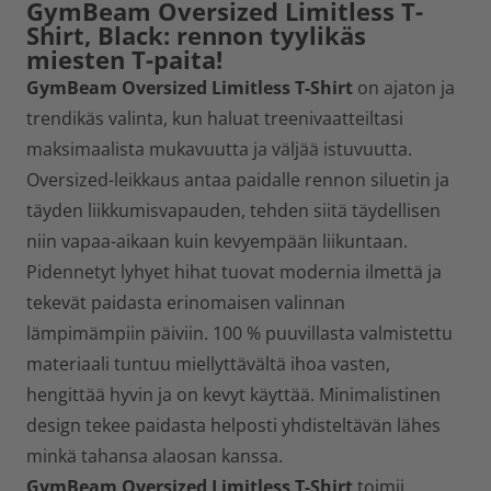
GymBeam Oversized Limitless T-
Shirt, Black: rennon tyylikäs
miesten T-paita!
GymBeam Oversized Limitless T-Shirt
on ajaton ja
trendikäs valinta, kun haluat treenivaatteiltasi
maksimaalista mukavuutta ja väljää istuvuutta.
Oversized-leikkaus antaa paidalle rennon siluetin ja
täyden liikkumisvapauden, tehden siitä täydellisen
niin vapaa-aikaan kuin kevyempään liikuntaan.
Pidennetyt lyhyet hihat tuovat modernia ilmettä ja
tekevät paidasta erinomaisen valinnan
lämpimämpiin päiviin. 100 % puuvillasta valmistettu
materiaali tuntuu miellyttävältä ihoa vasten,
hengittää hyvin ja on kevyt käyttää. Minimalistinen
design tekee paidasta helposti yhdisteltävän lähes
minkä tahansa alaosan kanssa.
GymBeam Oversized Limitless T-Shirt
toimii