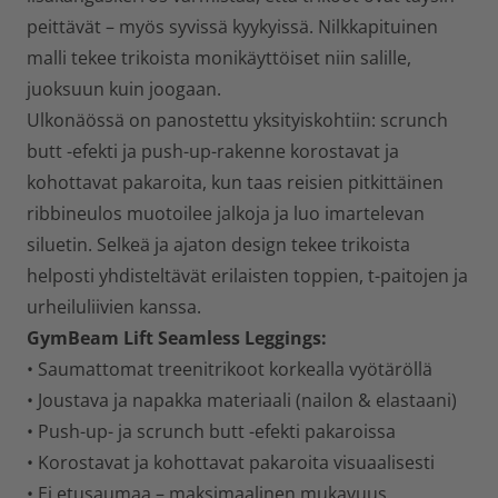
peittävät – myös syvissä kyykyissä. Nilkkapituinen
malli tekee trikoista monikäyttöiset niin salille,
juoksuun kuin joogaan.
Ulkonäössä on panostettu yksityiskohtiin: scrunch
butt -efekti ja push-up-rakenne korostavat ja
kohottavat pakaroita, kun taas reisien pitkittäinen
ribbineulos muotoilee jalkoja ja luo imartelevan
siluetin. Selkeä ja ajaton design tekee trikoista
helposti yhdisteltävät erilaisten toppien, t-paitojen ja
urheiluliivien kanssa.
GymBeam Lift Seamless Leggings:
• Saumattomat treenitrikoot korkealla vyötäröllä
• Joustava ja napakka materiaali (nailon & elastaani)
• Push-up- ja scrunch butt -efekti pakaroissa
• Korostavat ja kohottavat pakaroita visuaalisesti
• Ei etusaumaa – maksimaalinen mukavuus