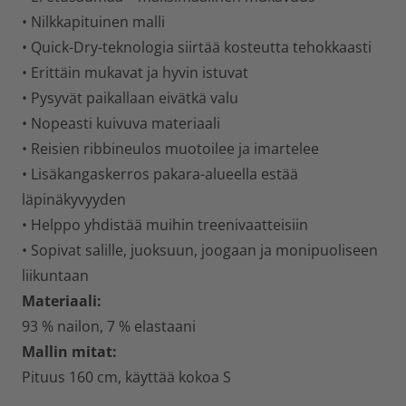
• Nilkkapituinen malli
• Quick-Dry-teknologia siirtää kosteutta tehokkaasti
• Erittäin mukavat ja hyvin istuvat
• Pysyvät paikallaan eivätkä valu
• Nopeasti kuivuva materiaali
• Reisien ribbineulos muotoilee ja imartelee
• Lisäkangaskerros pakara-alueella estää
läpinäkyvyyden
• Helppo yhdistää muihin treenivaatteisiin
• Sopivat salille, juoksuun, joogaan ja monipuoliseen
liikuntaan
Materiaali:
93 % nailon, 7 % elastaani
Mallin mitat:
Pituus 160 cm, käyttää kokoa S