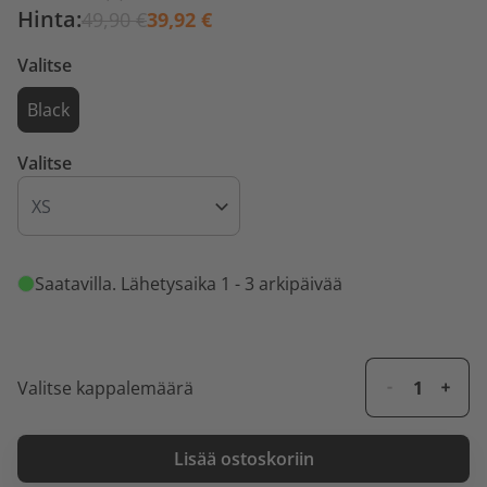
Hinta:
49,90 €
39,92 €
Valitse
Black
Valitse
Saatavilla
. Lähetysaika 1 - 3 arkipäivää
Valitse kappalemäärä
Lisää ostoskoriin