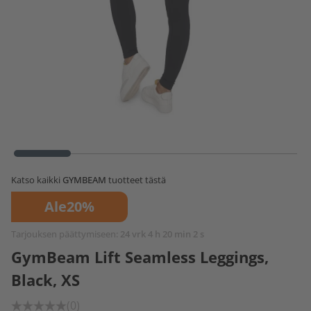
Katso kaikki
GYMBEAM
tuotteet tästä
Ale
20%
Tarjouksen päättymiseen:
24 vrk 4 h 20 min 2 s
GymBeam Lift Seamless Leggings,
Black, XS
(0)