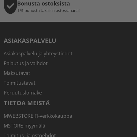
Bonusta ostoksista
1 % bonusta takaisin ostosrahana!
ASIAKASPALVELU
Asiakaspalvelu ja yhteystiedot
Palautus ja vaihdot
Maksutavat
Toimitustavat
Peruutuslomake
TIETOA MEISTÄ
MWEBSTORE.FI-verkkokauppa
MSTORE-myymälä
Toimitus- ja ostoehdot