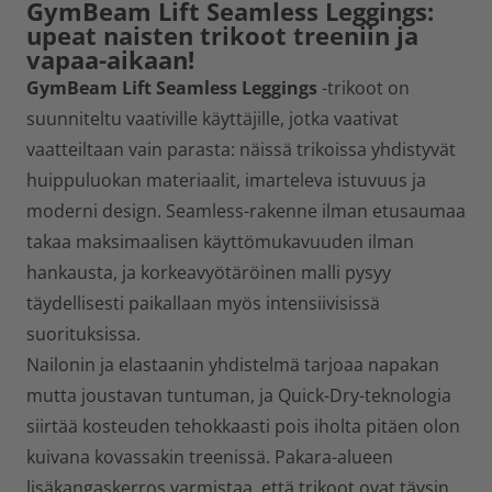
GymBeam Lift Seamless Leggings:
upeat naisten trikoot treeniin ja
vapaa-aikaan!
GymBeam Lift Seamless Leggings
-trikoot on
suunniteltu vaativille käyttäjille, jotka vaativat
vaatteiltaan vain parasta: näissä trikoissa yhdistyvät
huippuluokan materiaalit, imarteleva istuvuus ja
moderni design. Seamless-rakenne ilman etusaumaa
takaa maksimaalisen käyttömukavuuden ilman
hankausta, ja korkeavyötäröinen malli pysyy
täydellisesti paikallaan myös intensiivisissä
suorituksissa.
Nailonin ja elastaanin yhdistelmä tarjoaa napakan
mutta joustavan tuntuman, ja Quick-Dry-teknologia
siirtää kosteuden tehokkaasti pois iholta pitäen olon
kuivana kovassakin treenissä. Pakara-alueen
lisäkangaskerros varmistaa, että trikoot ovat täysin