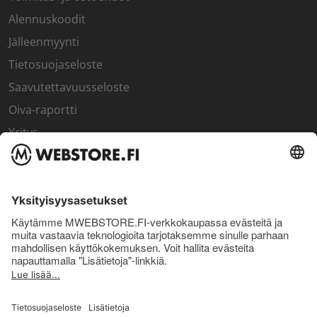
Alennuskoodit
Jälleenmyynti
Tietosuojaseloste
Saavutettavuusseloste
Oiva-raportti
Yritys
SISÄPIIRI
Rekisteröidy kanta-asiakkaaksi
Sisäpiirin bonusohjelma
Uutiskirje
Uutiset ja artikkelit