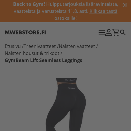
Back to Gym!
Huipputarjouksia lisäravinteista,
vaatteista ja varusteista 11.8. asti.
Klikkaa tästä
ostoksille!
Etusivu
/
Treenivaatteet
/
Naisten vaatteet
/
Naisten housut & trikoot
/
GymBeam Lift Seamless Leggings