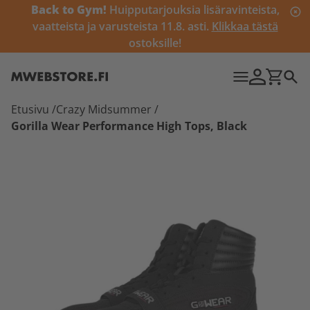
Back to Gym!
Huipputarjouksia lisäravinteista,
vaatteista ja varusteista 11.8. asti.
Klikkaa tästä
ostoksille!
Etusivu
/
Crazy Midsummer
/
Gorilla Wear Performance High Tops, Black