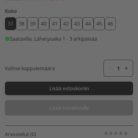
Koko
37
38
39
40
41
42
43
44
45
46
Saatavilla
. Lähetysaika 1 - 3 arkipäivää
Valitse kappalemäärä
Lisää ostoskoriin
Lisää toivelistalle
Arvostelut (0)