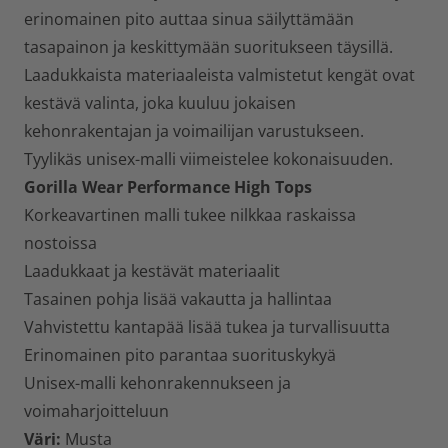
erinomainen pito auttaa sinua säilyttämään
tasapainon ja keskittymään suoritukseen täysillä.
Laadukkaista materiaaleista valmistetut kengät ovat
kestävä valinta, joka kuuluu jokaisen
kehonrakentajan ja voimailijan varustukseen.
Tyylikäs unisex-malli viimeistelee kokonaisuuden.
Gorilla Wear Performance High Tops
Korkeavartinen malli tukee nilkkaa raskaissa
nostoissa
Laadukkaat ja kestävät materiaalit
Tasainen pohja lisää vakautta ja hallintaa
Vahvistettu kantapää lisää tukea ja turvallisuutta
Erinomainen pito parantaa suorituskykyä
Unisex-malli kehonrakennukseen ja
voimaharjoitteluun
Väri:
Musta