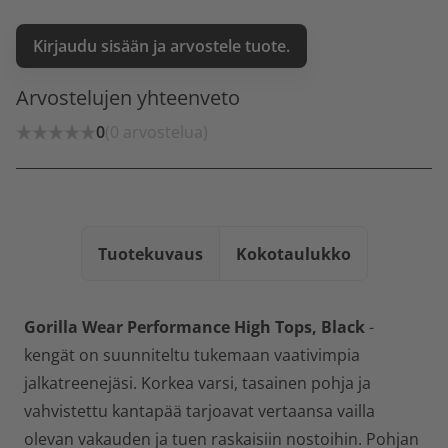
Kirjaudu sisään ja arvostele tuote.
Arvostelujen yhteenveto
0
(0 arvostelua)
Tuotekuvaus
Kokotaulukko
Gorilla Wear Performance High Tops, Black
-
kengät on suunniteltu tukemaan vaativimpia
jalkatreenejäsi. Korkea varsi, tasainen pohja ja
vahvistettu kantapää tarjoavat vertaansa vailla
olevan vakauden ja tuen raskaisiin nostoihin. Pohjan