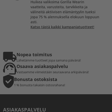
Huikea valikoima Gorilla Wearin
vaatteita, varusteita, tarvikkeita ja
välineitä aktiivisen elämäntyylin tueksi
jopa 75 % alennuksella elokuun loppuun
asti.
Katso tästä kaikki kampanjatuotteet!
Nopea toimitus
Lähetämme tuotteet jopa samana päivänä!
Osaava asiakaspalvelu
Vastaamme viimeistään seuraavana arkipäivänä!
Bonusta ostoksista
1 % bonusta takaisin ostosrahana!
ASIAKASPALVELU