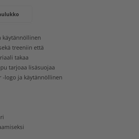
aulukko
ja käytännöllinen
sekä treeniin että
iaali takaa
u tarjoaa lisäsuojaa
r -logo ja käytännöllinen
ri
aamiseksi