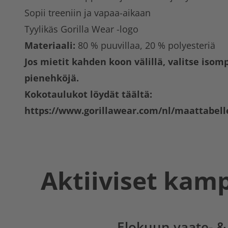
Sopii treeniin ja vapaa-aikaan
Tyylikäs Gorilla Wear -logo
Materiaali:
80 % puuvillaa, 20 % polyesteriä
Jos mietit kahden koon välillä, valitse isomp
pienehköjä.
Kokotaulukot löydät täältä:
https://www.gorillawear.com/nl/maattabell
Aktiiviset kam
Elokuun vaate- & 