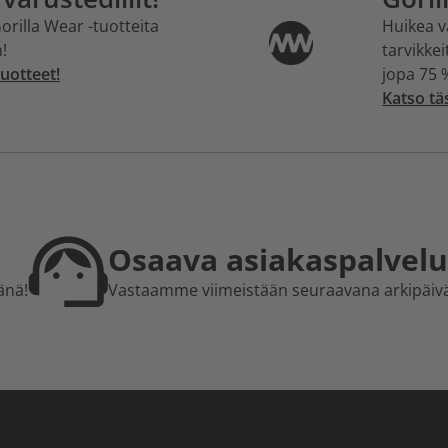
orilla Wear -tuotteita
Huikea v
!
tarvikkei
uotteet!
jopa 75 
Katso tä
Osaava asiakaspalvelu
änä!
Vastaamme viimeistään seuraavana arkipäiv