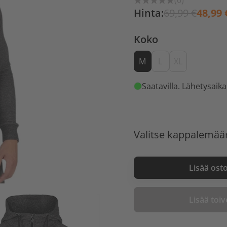
(0)
Hinta:
69,99 €
48,99 
Koko
M
L
XL
Saatavilla
. Lähetysaika
Valitse kappalemää
Lisää ost
Lisää toive