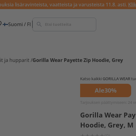
ksia lisäravinteista, vaatteista ja varusteista 11.8. asti.
Kli
Suomi / FI
it ja hupparit
/
Gorilla Wear Payette Zip Hoodie, Grey
Katso kaikki
GORILLA WEAR
tuo
Ale
30%
Tarjouksen päättymiseen:
24 v
Gorilla Wear Pay
Hoodie, Grey, M