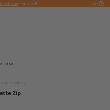
kkaa tästä
ostoksille!
sulje
tteet tästä
rk 16 h 51 min 8 s
ette Zip