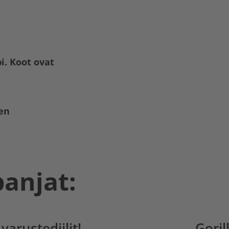
i. Koot ovat
en
panjat:
varustediilit!
Goril