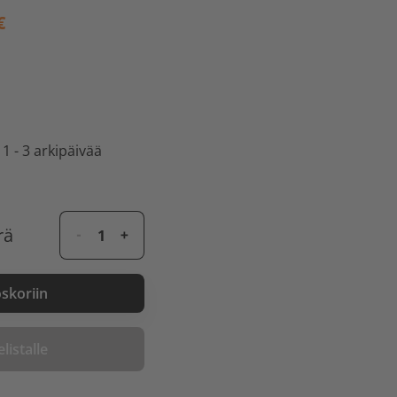
€
 1 - 3 arkipäivää
rä
oskoriin
listalle