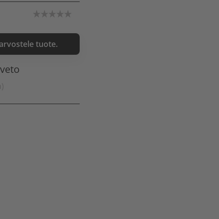
 arvostele tuote.
nveto
a)