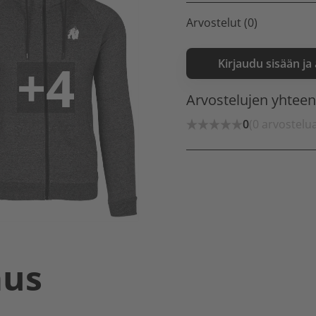
Arvostelut (0)
+4
Kirjaudu sisään ja
Arvostelujen yhtee
0
(0 arvostelu
aus