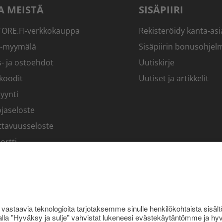
A MEISTÄ
SISÄPIIRI
RE.FI-verkkokauppa
Rekisteröidy kanta-asi
-myymälä
Sisäpiirin bonusohjel
- ja ostoehdot
Uutiskirje
koodit
Uutiset ja artikkelit
yynti
jaseloste
ttavuusseloste
ortti