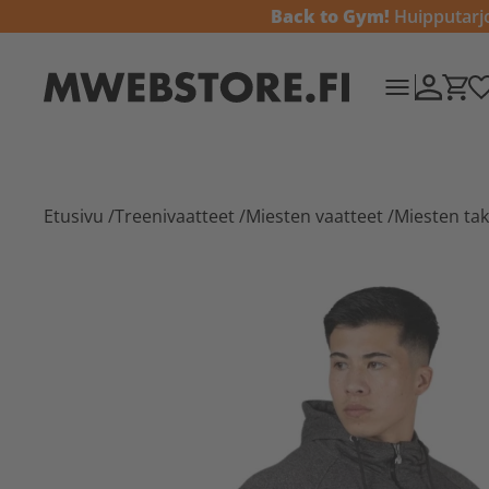
Back to Gym!
Huipputarjou
Etusivu
/
Treenivaatteet
/
Miesten vaatteet
/
Miesten tak