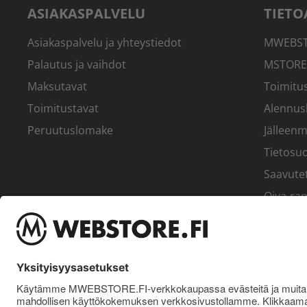
ASIAKASPALVELU
TIETO
Asiakaspalvelu ja yhteystiedot
MWEBSTO
Palautus ja vaihdot
MSTORE
Maksutavat
Toimitus
Toimitustavat
Alennus
Peruutuslomake
Jälleenm
Tietosuo
Saavute
Oiva-rap
Yritys