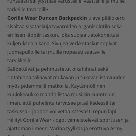
runsaasti säilytystilaa varusteille, vaatteille ja muille
tärkeille tavaroille.
Gorilla Wear Duncan Backpackin
tilava päälokero
sisältää sisätaskuja tavaroiden organisointiin sekä
erillisen läppäritaskun, joka suojaa tietokonettasi
kuljetuksen aikana. Sivujen verkkotaskut sopivat
juomapulloille tai muille nopeasti saataville
tarvikkeille.
Säädettävät ja pehmustetut olkahihnat sekä
rintahihna takaavat mukavan ja tukevan istuvuuden
myös pidemmillä matkoilla. Käytännöllinen
kuulokeaukko mahdollistaa musiikin kuuntelun
ilman, että puhelinta tarvitsee pitää kädessä tai
taskussa – johdon voi vetää kätevästi repun läpi.
Hillityt Gorilla Wear -logot viimeistelevät sporttisen ja
ajattoman ilmeen. Värinä tyylikäs ja erottuva Army