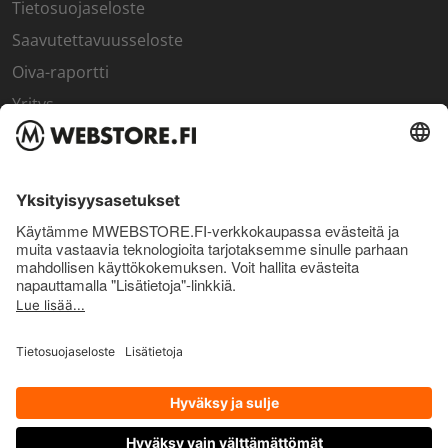
Tietosuojaseloste
Saavutettavuusseloste
Oiva-raportti
Yritys
SISÄPIIRI
Rekisteröidy kanta-asiakkaaksi
Sisäpiirin bonusohjelma
Uutiskirje
Uutiset ja artikkelit