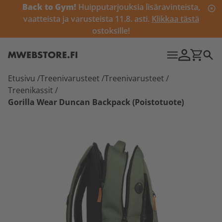
Back to Gym!
Huipputarjouksia lisäravinteista,
vaatteista ja varusteista 11.8. asti.
Klikkaa tästä
ostoksille!
Etusivu
/
Treenivarusteet
/
Treenivarusteet
/
Treenikassit
/
Gorilla Wear Duncan Backpack (Poistotuote)