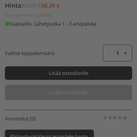
Hinta:
63,99 €
38,39 €
30 pv alin hinta: 32,00 EUR
Saatavilla
. Lähetysaika 1 - 3 arkipäivää
Valitse kappalemäärä
Lisää ostoskoriin
Lisää toivelistalle
Arvostelut (0)
Kirjaudu sisään ja arvostele tuote.