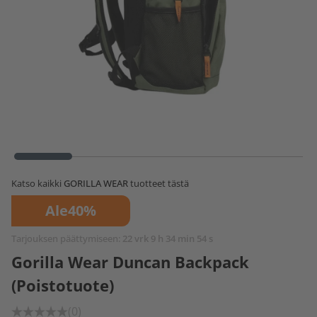
Katso kaikki
GORILLA WEAR
tuotteet tästä
Ale
40%
Tarjouksen päättymiseen:
22 vrk 9 h 34 min 53 s
Gorilla Wear Duncan Backpack
(Poistotuote)
(0)