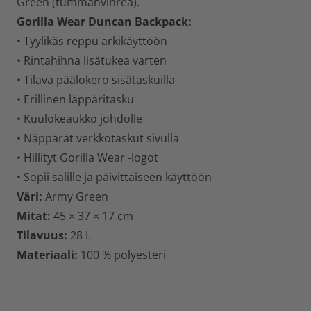
Green (tummanvihreä).
Gorilla Wear Duncan Backpack:
• Tyylikäs reppu arkikäyttöön
• Rintahihna lisätukea varten
• Tilava päälokero sisätaskuilla
• Erillinen läppäritasku
• Kuulokeaukko johdolle
• Näppärät verkkotaskut sivulla
• Hillityt Gorilla Wear -logot
• Sopii salille ja päivittäiseen käyttöön
Väri:
Army Green
Mitat:
45 × 37 × 17 cm
Tilavuus:
28 L
Materiaali:
100 % polyesteri