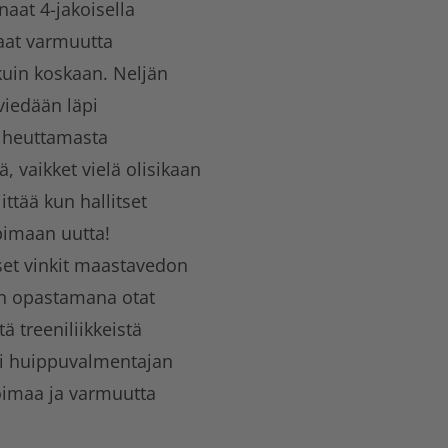
aat 4-jakoisella
saat varmuutta
kuin koskaan. Neljän
 viedään läpi
aiheuttamasta
 vaikket vielä olisikaan
ittää kun hallitset
pimaan uutta!
set vinkit maastavedon
kon opastamana otat
 treeniliikkeistä
äsi huippuvalmentajan
oimaa ja varmuutta