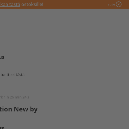
kkaa tästä
ostoksille!
sulje
us
tuotteet tästä
rk 1 h 26 min 23 s
tion New by
-
us