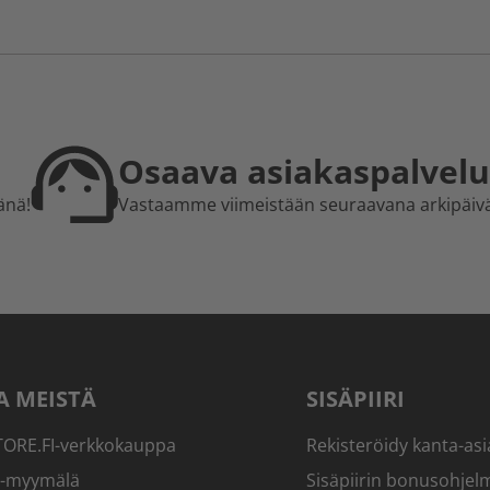
Osaava asiakaspalvelu
änä!
Vastaamme viimeistään seuraavana arkipäiv
A MEISTÄ
SISÄPIIRI
RE.FI-verkkokauppa
Rekisteröidy kanta-asi
-myymälä
Sisäpiirin bonusohjel