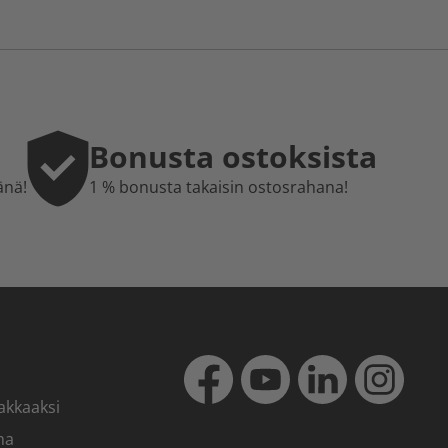
Bonusta ostoksista
änä!
1 % bonusta takaisin ostosrahana!
akkaaksi
ma