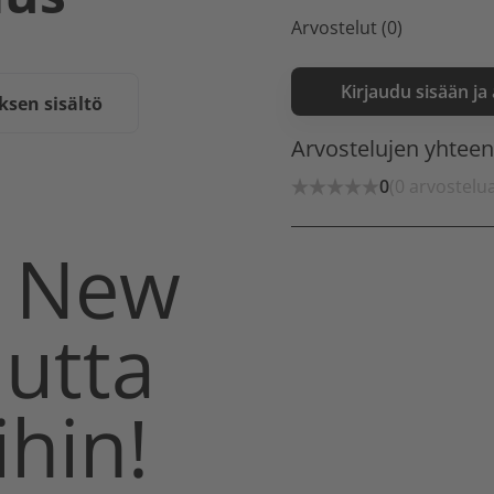
Arvostelut (0)
Kirjaudu sisään ja
sen sisältö
Arvostelujen yhtee
0
(0 arvostelu
n New
utta
ihin!