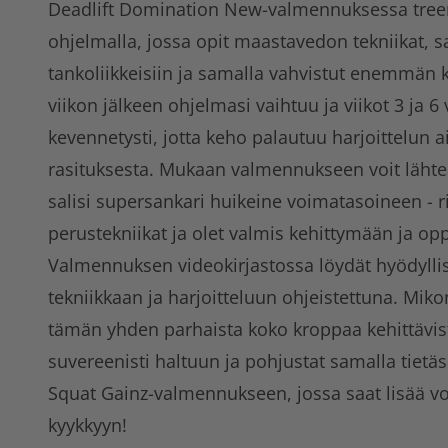
Deadlift Domination New-valmennuksessa treen
ohjelmalla, jossa opit maastavedon tekniikat, 
tankoliikkeisiin ja samalla vahvistut enemmän 
viikon jälkeen ohjelmasi vaihtuu ja viikot 3 ja 6
kevennetysti, jotta keho palautuu harjoittelun 
rasituksesta. Mukaan valmennukseen voit lähteä,
salisi supersankari huikeine voimatasoineen - ri
perustekniikat ja olet valmis kehittymään ja op
Valmennuksen videokirjastossa löydät hyödylli
tekniikkaan ja harjoitteluun ohjeistettuna. Mi
tämän yhden parhaista koko kroppaa kehittävistä
suvereenisti haltuun ja pohjustat samalla tiet
Squat Gainz-valmennukseen, jossa saat lisää v
kyykkyyn!