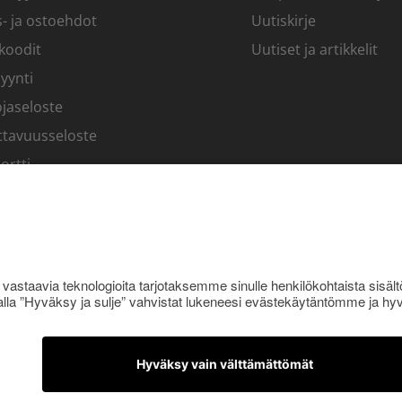
- ja ostoehdot
Uutiskirje
koodit
Uutiset ja artikkelit
yynti
jaseloste
ttavuusseloste
ortti