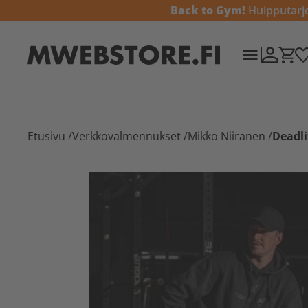
Back to Gym!
Huipputarjou
Etusivu
/
Verkkovalmennukset
/
Mikko Niiranen
/
Deadl