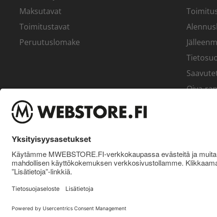
Maksutavat
Toimitus
Toimitustavat
Alennus
Peruutuslomake
Jälleenm
Tietosuo
Saavute
Oiva-rap
Yritys
© Pro Nutrition Finland Oy. 2026. Kaikki oikeudet pidätetään.