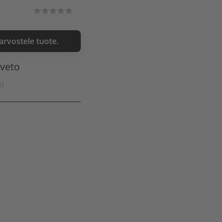
 arvostele tuote.
nveto
a)