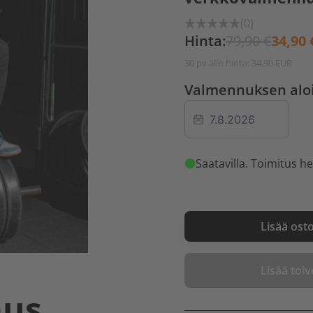
(0)
Hinta:
79,90 €
34,90 
30 pv alin hinta: 34,90 EUR
Valmennuksen alo
Saatavilla
. Toimitus he
Lisää ost
Lisää toive
aus