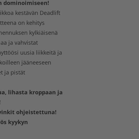
en dominoimiseen!
kkoa kestävän Deadlift
teena on kehitys
mennuksen kylkiäisenä
a ja vahvistat
ttöösi uusia liikkeitä ja
ikoilleen jääneeseen
 ja pistät
a, lihasta kroppaan ja
!
inkit ohjeistettuna!
yös kyykyn