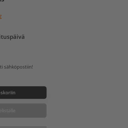
€
ituspäivä
ti sähköpostiin!
oskoriin
listalle