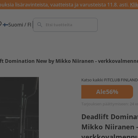
ksia lisäravinteista, vaatteista ja varusteista 11.8. asti.
Kli
Suomi / FI
ift Domination New by Mikko Niiranen - verkkovalmenn
Katso kaikki
FITCLUB FINLAND
Ale
56%
Tarjouksen päättymiseen:
24 v
Deadlift Domina
Mikko Niiranen 
verkkovalmenn