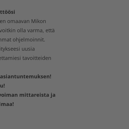
ttöösi
sen omaavan Mikon
voitkin olla varma, että
immat ohjelmoinnit.
tykseesi uusia
ttamiesi tavoitteiden
n asiantuntemuksen!
u!
oiman mittareista ja
oimaa!