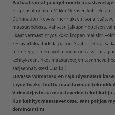
Parhaat vinkit ja ohjelmointi maastavetoj
Huippuvalmentaja Mikko Niirasen kahdeksan vii
Domination New-valmennuksen isona päätavoit
maastavedossa. Vahvasti jalkapainotteisen val
lisäät varmasti myös koko kropan maksimivoima
keskivartaloa todella paljon. Saat ohjelmassa käy
metodeja, joiden avulla annat uutta vauhtia pa
kehitykseen, rikot maastavetojen tasannevaiheet
sarjaennätyksesi uusiksi!
Luvassa voimatasojen räjähdysmäistä kasvu
täydelliseksi hiottu maastavedon tekniikka
Videokirjastossa maastavedon tekniikat ja v
Kun kehityt maastavedossa, saat pohjaa m
dominointiin!