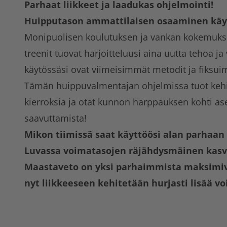
Parhaat liikkeet ja laadukas ohjelmointi!
Huipputason ammattilaisen osaaminen käy
Monipuolisen koulutuksen ja vankan kokemuk
treenit tuovat harjoitteluusi aina uutta tehoa ja 
käytössäsi ovat viimeisimmät metodit ja fiksu
Tämän huippuvalmentajan ohjelmissa tuot kehi
kierroksia ja otat kunnon harppauksen kohti ase
saavuttamista!
Mikon tiimissä saat käyttöösi alan parhaa
Luvassa voimatasojen räjähdysmäinen kasv
Maastaveto on yksi parhaimmista maksimiv
nyt liikkeeseen kehitetään hurjasti lisää v