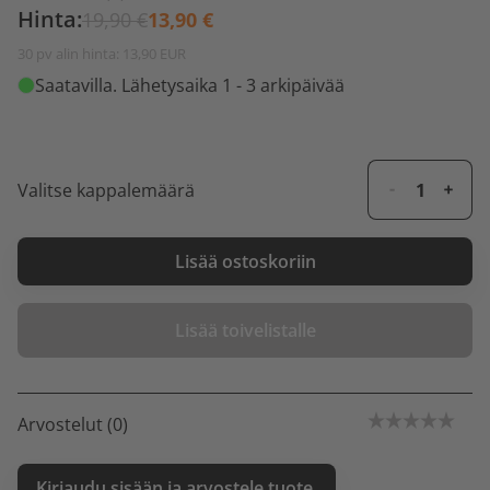
Hinta:
19,90 €
13,90 €
30 pv alin hinta: 13,90 EUR
Saatavilla
. Lähetysaika 1 - 3 arkipäivää
Valitse kappalemäärä
Lisää ostoskoriin
Lisää toivelistalle
Arvostelut (0)
Kirjaudu sisään ja arvostele tuote.