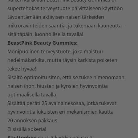
supertehokas terveystuote päivittäiseen käyttöön
täydentämään aktiivisen naisen tärkeiden
mikroravinteiden saantia, ja tukemaan kauneutta -
sisältäpäin, luonnollisella tavalla!
BeastPink Beauty Gummies:
Monipuolinen terveystuote, joka maistuu
hedelmäkarkilta, mutta täysin karkista poiketen
tekee hyvää!
Sisältö optimoitu siten, että se tukee nimenomaan
naisen ihon, hiusten ja kynsien hyvinvointia
optimaalisella tavalla
Sisältää peräti 25 avainainesosaa, jotka tukevat
hyvinvointia lukuisten eri mekanismien kautta
20 annoksen pakkaus
Ei sisällä sokeria!
Käyttöohje:
nauti 3 karkkia päivässä