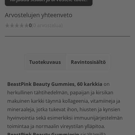
Arvostelujen yhteenveto
0
(0 arvostelua)
Tuotekuvaus
Ravintosisältö
BeastPink Beauty Gummies, 60 karkkia
on
herkullinen tähtihedelmän, papaijan ja kirsikan
makuinen karkki täynnä kollageenia, vitamiineja ja
mineraaleja, jotka tukevat ihon, hiusten ja kynsien
hyvinvointia sekä esimerkiksi immuunijärjestelmän
toimintaa ja normaalin vireystilan ylläpitoa.
BeastPink Beauty Gummiesin
sisältämillä