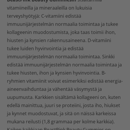
vitamiineilla ja mineraaleilla on lukuisia
terveyshyötyjä: C-vitamiini edistää
immuunijärjestelmän normaalia toimintaa ja tukee
kollageenin muodostumista, joka taas toimii ihon,
hiusten ja kynsien rakennusaineena. D-vitamiini
tukee luiden hyvinvointia ja edistää
immuunijärjestelmän normaalia toimintaa. Sinkki
edistää immuunijärjestelmän normaalia toimintaa ja
tukee hiusten, ihon ja kynsien hyvinvointia. B-
ryhmien vitamiinit voivat esimerkiksi edistää energia-
aineenvaihduntaa ja vähentää väsymystä ja
uupumusta. Karkkien sisältämä kollageeni on, kuten
edellä mainittua, juuri se proteiini, josta iho, hiukset
ja kynnet muodostuvat, ja sitä on näissä karkeissa
mukana reilusti (1,8 grammaa per kolme karkkia).
Kaiken kaikkiaan BeastPink Beauty Gummies on