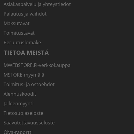
Asiakaspalvelu ja yhteystiedot
Palautus ja vaihdot
Maksutavat
Toimitustavat
Peruutuslomake
TIETOA MEISTÄ
MWEBSTORE.FI-verkkokauppa
MSTORE-myymälä
Toimitus- ja ostoehdot
Alennuskoodit
Jälleenmyynti
Tietosuojaseloste
Saavutettavuusseloste
Oiva-raportti