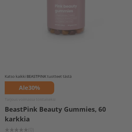
Katso kaikki
BEASTPINK
tuotteet tästä
Ale
30%
Tarjous voimassa toistaiseksi
BeastPink Beauty Gummies, 60
karkkia
(0)