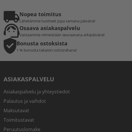
Nopea toimitus
Lähetämme tuotteet jopa samana päivänä!
Osaava asiakaspalvelu
Vastaamme viimeistään seuraavana arkipäivänä!
Bonusta ostoksista
1 % bonusta takaisin ostosrahana!
ASIAKASPALVELU
Asiakaspalvelu ja yhteystiedot
Palautus ja vaihdot
Maksutavat
Toimitustavat
Peruutuslomake