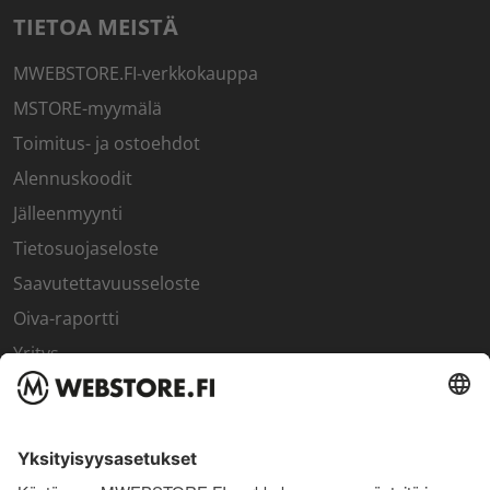
TIETOA MEISTÄ
MWEBSTORE.FI-verkkokauppa
MSTORE-myymälä
Toimitus- ja ostoehdot
Alennuskoodit
Jälleenmyynti
Tietosuojaseloste
Saavutettavuusseloste
Oiva-raportti
Yritys
SISÄPIIRI
Rekisteröidy kanta-asiakkaaksi
Sisäpiirin bonusohjelma