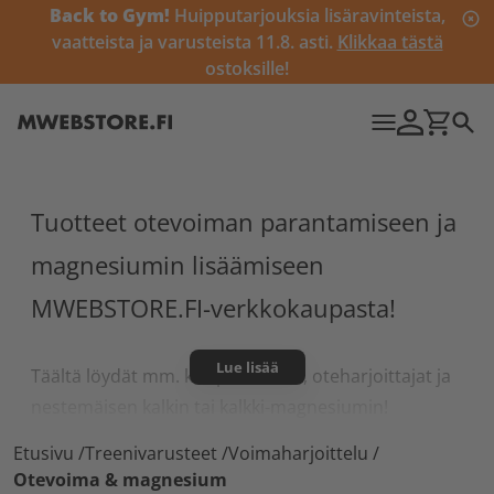
Back to Gym!
Huipputarjouksia lisäravinteista,
vaatteista ja varusteista 11.8. asti.
Klikkaa tästä
ostoksille!
Tuotteet otevoiman parantamiseen ja
magnesiumin lisäämiseen
MWEBSTORE.FI-verkkokaupasta!
Lue lisää
Täältä löydät mm. käsipuristimet, oteharjoittajat ja
nestemäisen kalkin tai kalkki-magnesiumin!
Etusivu
/
Treenivarusteet
/
Voimaharjoittelu
/
Otevoima & magnesium