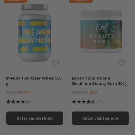
Protein, 700 g, Quattro
Chocolate
M-Nutrition Clear Whey, 500
M-Nutrition X Ilona
Raspberry Juice
Hawaii
g
Siekkinen Beauty Burn 300 g
Watermelon
Pink Caribbean
Orange Juice
34,90 €
27,92 €
39,90 €
31,92 €
Apple Pear Juice
Ice Tea Peach
(3)
(138)
Katso vaihtoehdot
Katso vaihtoehdot