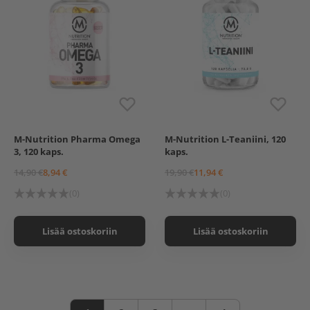
M-Nutrition Pharma Omega
M-Nutrition L-Teaniini, 120
3, 120 kaps.
kaps.
14,90 €
8,94 €
19,90 €
11,94 €
(0)
(0)
Lisää ostoskoriin
Lisää ostoskoriin