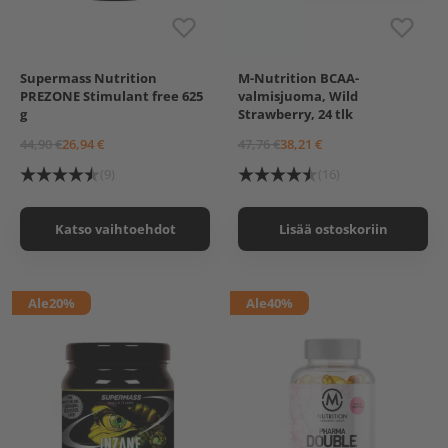
Supermass Nutrition
M-Nutrition BCAA-
Raspberry-Lime
M-Nutrition BCAA-
PREZONE Stimulant free 625
valmisjuoma, Wild
valmisjuoma, 330ml,
Orange
g
Strawberry, 24 tlk
Wild Strawberry
44,90 €
26,94 €
47,76 €
38,21 €
(9)
(16)
Katso vaihtoehdot
Lisää ostoskoriin
Ale
20%
Ale
40%