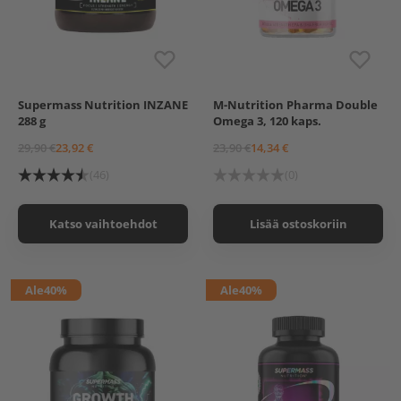
Supermass Nutrition INZANE
M-Nutrition Pharma Double
Lime-Cola
288 g
Omega 3, 120 kaps.
Raspberry-Liquorice
American Punch
29,90 €
23,92 €
23,90 €
14,34 €
(46)
(0)
Katso vaihtoehdot
Lisää ostoskoriin
Ale
40%
Ale
40%