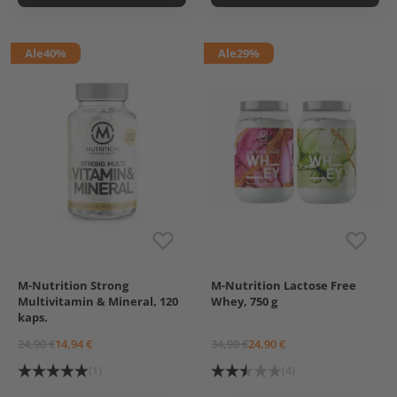
Ale
40%
Ale
29%
M-Nutrition Strong
M-Nutrition Lactose Free
Chocolate Strawberry
Multivitamin & Mineral, 120
Whey, 750 g
Vanilla Pear
kaps.
24,90 €
14,94 €
34,90 €
24,90 €
(1)
(4)