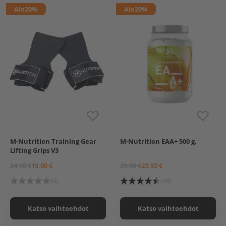
Ale
20%
Ale
20%
M-Nutrition Training Gear
M-Nutrition EAA+ 500 g,
Men
Women
Mango
Lifting Grips V3
Hedelmäpunssi
Sitruuna
24,90 €
19,90 €
29,90 €
23,92 €
Vihreä omena
(0)
(48)
Katso vaihtoehdot
Katso vaihtoehdot