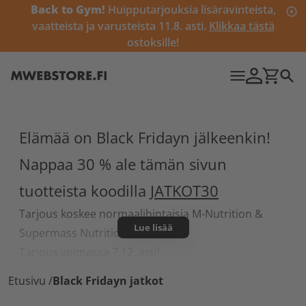
Back to Gym!
Huipputarjouksia lisäravinteista,
vaatteista ja varusteista 11.8. asti.
Klikkaa tästä
ostoksille!
Elämää on Black Fridayn jälkeenkin!
Nappaa 30 % ale tämän sivun
tuotteista koodilla
JATKOT30
Tarjous koskee normaalihintaisia M-Nutrition &
Lue lisää
Supermass Nutrition -tuotteita.
Tarjous voimassa 7.12. asti!
Etusivu
/
Black Fridayn jatkot