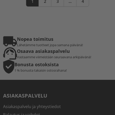
1
2
3
...
4
Nopea toimitus
Lähetämme tuotteet jopa samana päivänä!
Osaava asiakaspalvelu
Vastaamme viimeistään seuraavana arkipäivänä!
Bonusta ostoksista
1 % bonusta takaisin ostosrahana!
ASIAKASPALVELU
Asiakaspalvelu ja yhteystiedot
Palautus ja vaihdot