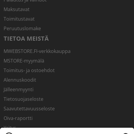
Maksutavat
Toimitustavat
Peruutuslomake
TIETOA MEISTÄ
MWEBSTORE.FI-verkkokauppa
MSTORE-myymälä
Toimitus- ja ostoehdot
Alennuskoodit
Jälleenmyynti
Tietosuojaseloste
Saavutettavuusseloste
Oiva-raportti
Yritys