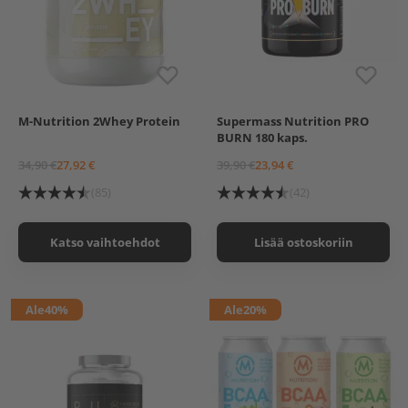
M-Nutrition 2Whey Protein
Supermass Nutrition PRO
600 g
BURN 180 kaps.
600 g, Suklaa
600 g, Vanilja
34,90 €
27,92 €
39,90 €
23,94 €
600 g, Mansikka
(85)
(42)
Katso vaihtoehdot
Lisää ostoskoriin
Ale
40%
Ale
20%