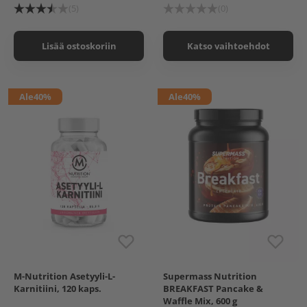
(5)
(0)
Lisää ostoskoriin
Katso vaihtoehdot
Ale
40%
Ale
40%
M-Nutrition Asetyyli-L-
Supermass Nutrition
Chocolate
Karnitiini, 120 kaps.
BREAKFAST Pancake &
Vanilla-Blueberry
Waffle Mix, 600 g