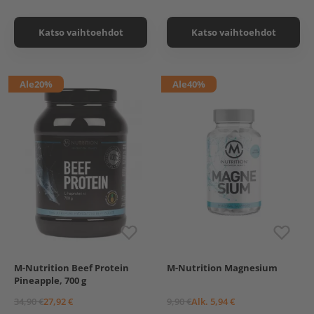
Katso vaihtoehdot
Katso vaihtoehdot
Ale
20%
Ale
40%
M-Nutrition Beef Protein
M-Nutrition Magnesium
60 kaps.
120 kaps.
Pineapple, 700 g
34,90 €
27,92 €
9,90 €
Alk. 5,94 €