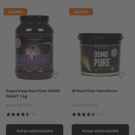
Ale
20%
Ale
20%
Supermass Nutrition GOOD
M-Nutrition OsmoPure
Chocolate Dream
2 kg
NIGHT 1 kg
Vanilla Ice Cream
46,90 €
37,52 €
24,90 €
19,92 €
(35)
(21)
Katso vaihtoehdot
Katso vaihtoehdot