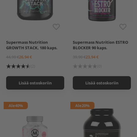
Supermass Nutrition
Supermass Nutrition ESTRO
GROWTH STACK, 180 kaps.
BLOCKER 90 kaps.
44,90 €
26,94 €
39,90 €
23,94 €
(2)
(0)
Lisää ostoskoriin
Lisää ostoskoriin
Ale
40%
Ale
20%