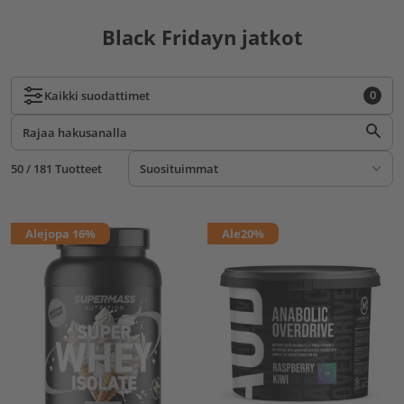
Black Fridayn jatkot
0
Kaikki
suodattimet
50 / 181 Tuotteet
Ale
jopa 16%
Ale
20%