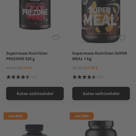
Supermass Nutrition
Supermass Nutrition SUPER
Red Energy
Orange-Chocolate
PREZONE 525 g
MEAL 1 kg
Wild Berry
Choc-Cookie
Green Apple
Tropical Mango
44,90 €
26,94 €
39,90 €
27,90 €
Lemon Yogurt
Smooth Cocoa
(48)
(36)
Katso vaihtoehdot
Katso vaihtoehdot
Ale
40%
Ale
30%