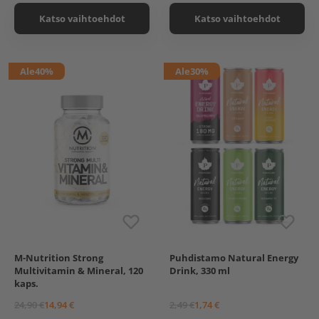
Katso vaihtoehdot
Katso vaihtoehdot
Ale
40%
Ale
30%
M-Nutrition Strong
Puhdistamo Natural Energy
Pear + Electrolytes
Multivitamin & Mineral, 120
Drink, 330 ml
Wild Strawberry +
kaps.
Electrolytes
Strong Pineapple Crush
24,90 €
14,94 €
2,49 €
1,74 €
Strong Tropical (poistuva