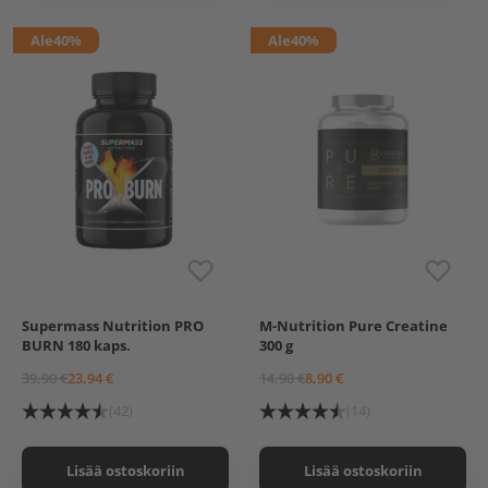
Ale
40%
Ale
40%
Supermass Nutrition PRO
M-Nutrition Pure Creatine
BURN 180 kaps.
300 g
39,90 €
23,94 €
14,90 €
8,90 €
(42)
(14)
Lisää ostoskoriin
Lisää ostoskoriin