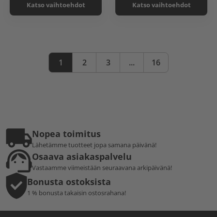
Katso vaihtoehdot
Katso vaihtoehdot
1
2
3
...
16
Nopea toimitus
Lähetämme tuotteet jopa samana päivänä!
Osaava asiakaspalvelu
Vastaamme viimeistään seuraavana arkipäivänä!
Bonusta ostoksista
1 % bonusta takaisin ostosrahana!