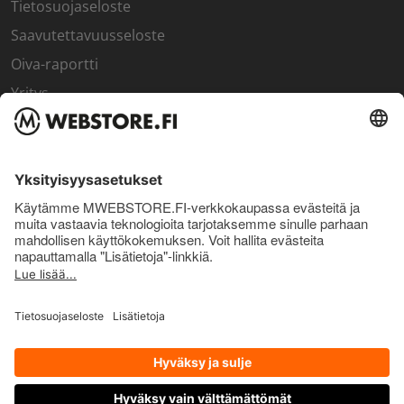
Tietosuojaseloste
Saavutettavuusseloste
Oiva-raportti
Yritys
SISÄPIIRI
Rekisteröidy kanta-asiakkaaksi
Sisäpiirin bonusohjelma
Uutiskirje
Uutiset ja artikkelit