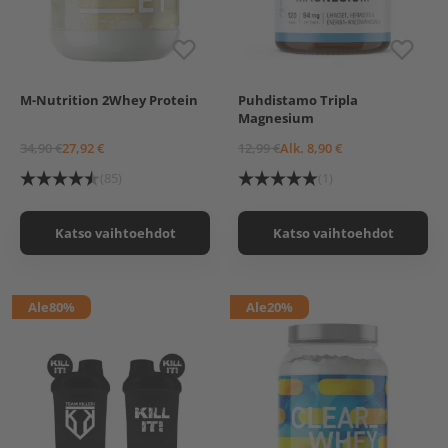
M-Nutrition 2Whey Protein
Puhdistamo Tripla
600 g
60 kaps.
120 kaps.
Magnesium
600 g, Suklaa
120+20 kaps.
(Kampanjakoko)
600 g, Vanilja
34,90 €
27,92 €
12,99 €
Alk. 8,90 €
240 kaps.
600 g, Mansikka
(Kampanjakoko!)
(85)
(1)
Katso vaihtoehdot
Katso vaihtoehdot
Ale
80%
Ale
20%