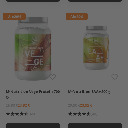
Ale
20%
Ale
20%
M-Nutrition Vege Protein 700
M-Nutrition EAA+ 500 g,
Suklaa
Maustamaton
Mango
g,
Vanilja
Hedelmäpunssi
Sitruuna
29,90 €
23,92 €
29,90 €
23,92 €
Vihreä omena
(45)
(48)