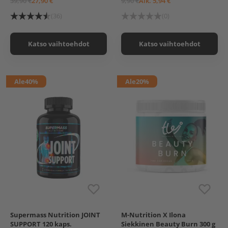
39,90 €
27,90 €
9,90 €
Alk. 5,94 €
Lemon Yogurt
Smooth Cocoa
(36)
(0)
Katso vaihtoehdot
Katso vaihtoehdot
Ale
40%
Ale
20%
Supermass Nutrition JOINT
M-Nutrition X Ilona
Hawaii
SUPPORT 120 kaps.
Siekkinen Beauty Burn 300 g
Pink Caribbean