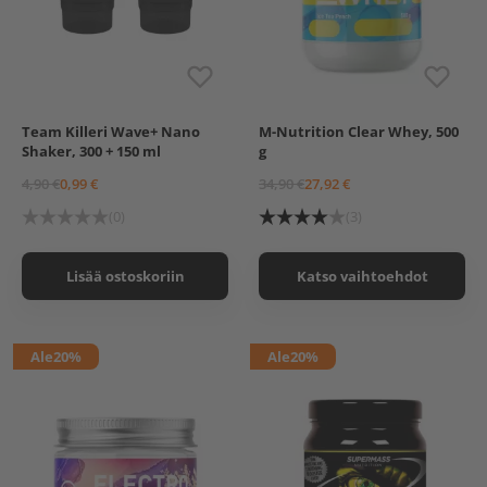
Team Killeri Wave+ Nano
M-Nutrition Clear Whey, 500
Raspberry Juice
Shaker, 300 + 150 ml
g
Watermelon
Orange Juice
4,90 €
0,99 €
34,90 €
27,92 €
Apple Pear Juice
Ice Tea Peach
(0)
(3)
Lisää ostoskoriin
Katso vaihtoehdot
Ale
20%
Ale
20%