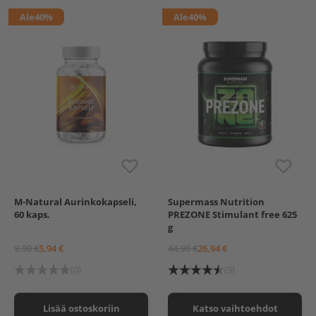
Ale
40%
Ale
40%
M-Natural Aurinkokapseli,
Supermass Nutrition
Raspberry-Lime
60 kaps.
PREZONE Stimulant free 625
Orange
g
9,90 €
5,94 €
44,90 €
26,94 €
(0)
(9)
Lisää ostoskoriin
Katso vaihtoehdot