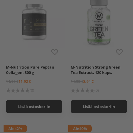
M-Nutrition Pure Peptan
M-Nutrition Strong Green
Collagen, 300 g
Tea Extract, 120 kaps.
14,90 €
11,92 €
14,90 €
8,94 €
(0)
(0)
Lisää ostoskoriin
Lisää ostoskoriin
Ale
42%
Ale
40%