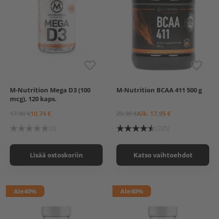
M-Nutrition Mega D3 (100
M-Nutrition BCAA 411 500 g
Persikka (Poistuva maku)
mcg), 120 kaps.
Trooppinen vesimeloni
Red Candy
17,90 €
10,74 €
29,90 €
Alk. 17,95 €
(0)
(225)
Lisää ostoskoriin
Katso vaihtoehdot
Ale
40%
Ale
40%