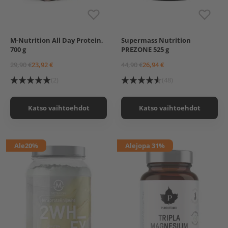
M-Nutrition All Day Protein,
Supermass Nutrition
Chocolate Brownie
Red Energy
700 g
PREZONE 525 g
Marshmallow Dream
Wild Berry
Strawberry White
Green Apple
29,90 €
23,92 €
44,90 €
26,94 €
Chocolate
Quattro Chocolate
(2)
(48)
Katso vaihtoehdot
Katso vaihtoehdot
Ale
20%
Ale
jopa 31%