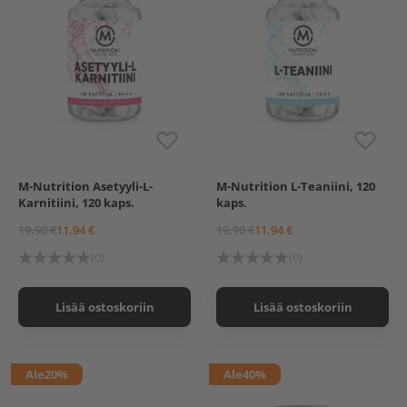
M-Nutrition Asetyyli-L-
M-Nutrition L-Teaniini, 120
Karnitiini, 120 kaps.
kaps.
19,90 €
11,94 €
19,90 €
11,94 €
(0)
(0)
Lisää ostoskoriin
Lisää ostoskoriin
Ale
20%
Ale
40%