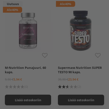
Uutuus
Ale
40%
Ale
40%
M-Nutrition Punajuuri, 60
Supermass Nutrition SUPER
kaps.
TESTO 90 kaps.
9,90 €
5,94 €
39,90 €
23,94 €
(0)
(2)
Lisää ostoskoriin
Lisää ostoskoriin