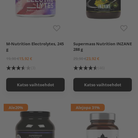
M-Nutrition Electrolytes, 245
Supermass Nutrition INZANE
Blueberry-Raspberry
Lime-Cola
g
288 g
Lime
Raspberry-Liquorice
American Punch
19,90 €
15,92 €
29,90 €
23,92 €
(3)
(46)
Katso vaihtoehdot
Katso vaihtoehdot
Ale
20%
Ale
jopa 31%