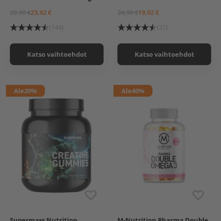
Vesimeloni-Lime
29,90 €
23,92 €
24,90 €
19,92 €
Lime-Salty Liquorice
Metsävadelma
(144)
(21)
Ananas
Katso vaihtoehdot
Katso vaihtoehdot
Ale
20%
Ale
40%
Supermass Nutrition
M-Nutrition Pharma Double