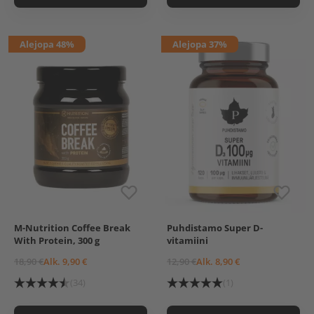
Ale
jopa 48%
Ale
jopa 37%
M-Nutrition Coffee Break
Puhdistamo Super D-
Choco Mochaccino
100 mcg
With Protein, 300 g
vitamiini
Cafe Latte
100 mcg, 120 kaps.
Black Coffee (Poistuva
100 mcg, 60 kaps.
18,90 €
Alk. 9,90 €
12,90 €
Alk. 8,90 €
maku)
(34)
(1)