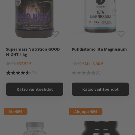
Supermass Nutrition GOOD
Puhdistamo Ilta Magnesium
Chocolate Dream
120 kaps.
60 kaps.
NIGHT 1 kg
Vanilla Ice Cream
180 kaps.
(Kampanjakoko)
46,90 €
37,52 €
12,99 €
Alk. 8,90 €
(35)
(0)
Katso vaihtoehdot
Katso vaihtoehdot
Ale
40%
Ale
jopa 40%