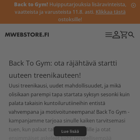
Back to Gym!
Huipputarjouksia lisäravinteista,
vaatteista ja varusteista 11.8. asti.
Klikkaa tästä
ostoksille!
Back To Gym: ota räjähtävä startti
uuteen treenikauteen!
Uusi treenikausi, uudet mahdollisuudet, ja mikä
olisikaan parempi tapa startata syksyn sesonki kuin
palata takaisin kuntoilurutiineihin entistä
vahvempana ja motivoituneempana! Back To Gym -
kampanjamme tarjoaa sinulle kaiken tarvitsemasi
tuen, kun palaat takaisin kuntosalille ja otat
Lue lisää
ensimmäiset askeleet kohti terveellisempää